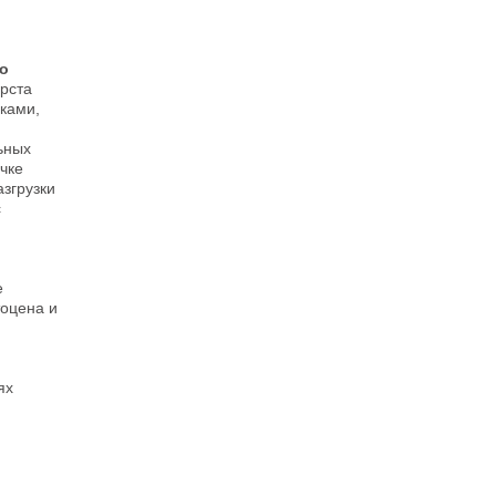
го
арста
ками,
ьных
чке
азгрузки
с
е
тоцена и
ях