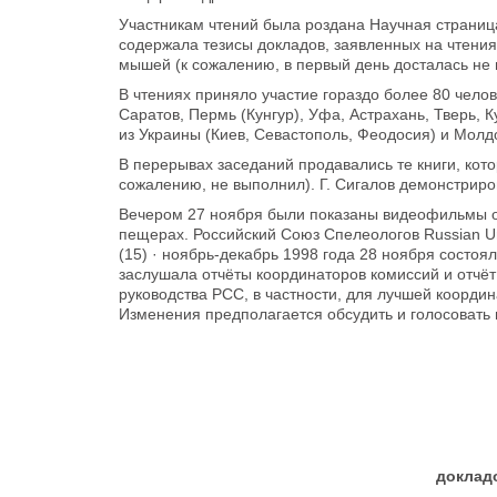
Участникам чтений была роздана Научная страниц
содержала тезисы докладов, заявленных на чтения
мышей (к сожалению, в первый день досталась не 
В чтениях приняло участие гораздо более 80 челов
Саратов, Пермь (Кунгур), Уфа, Астрахань, Тверь, К
из Украины (Киев, Севастополь, Феодосия) и Молд
В перерывах заседаний продавались те книги, кото
сожалению, не выполнил). Г. Сигалов демонстрир
Вечером 27 ноября были показаны видеофильмы о 
пещерах. Российский Союз Спелеологов Russian U
(15) · ноябрь-декабрь 1998 года 28 ноября состоя
заслушала отчёты координаторов комиссий и отчё
руководства РСС, в частности, для лучшей коорди
Изменения предполагается обсудить и голосовать 
доклад