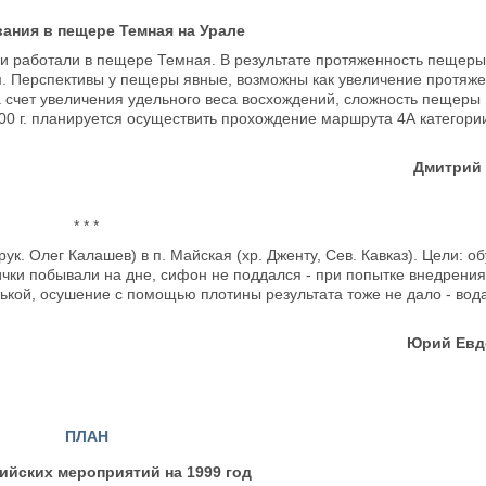
ания в пещере Темная на Урале
рми работали в пещере Темная. В результате протяженность пещеры
 м. Перспективы у пещеры явные, возможны как увеличение протяже
а счет увеличения удельного веса восхождений, сложность пещеры
000 г. планируется осуществить прохождение маршрута 4А категори
Дмитрий
* * *
рук. Олег Калашев) в п. Майская (хр. Дженту, Сев. Кавказ). Цели: о
ички побывали на дне, сифон не поддался - при попытке внедрения
лькой, осушение с помощью плотины результата тоже не дало - вод
Юрий Евд
ПЛАН
йских мероприятий на 1999 год