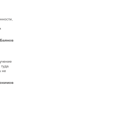
нности,
и
 Баянов
бучение
 туда
а не
окимов