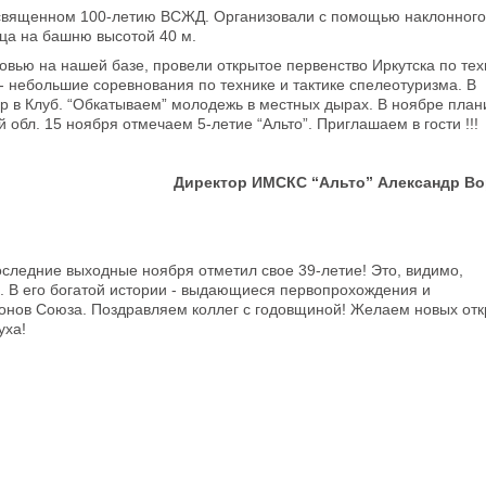
посвященном 100-летию ВСЖД. Организовали с помощью наклонного
ца на башню высотой 40 м.
овью на нашей базе, провели открытое первенство Иркутска по тех
 - небольшие соревнования по технике и тактике спелеотуризма. В
 в Клуб. “Обкатываем” молодежь в местных дырах. В ноябре пла
 обл. 15 ноября отмечаем 5-летие “Альто”. Приглашаем в гости !!!
Директор ИМСКС “Альто” Александр В
следние выходные ноября отметил свое 39-летие! Это, видимо,
. В его богатой истории - выдающиеся первопрохождения и
онов Союза. Поздравляем коллег с годовщиной! Желаем новых отк
уха!