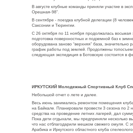
В августе клубные команды приняли участие в экс
Орешная-98”.
В сентябре - поездка клубной делегации (8 челов
Саксонии и Тюрингии.
С 26 октября по 11 ноября продолжалась восьмая 
подготовка поверхностных и подземной баз к зимн
оборудована заново “верхняя” база, значительно
график работы под землей. Продолжены топосъем
следующая экспедиция в Ботовскую состоится в фе
ИРКУТСКИЙ Молодежный Спортивный Клуб Спе
Небольшой отчет о лете и далее.
Весь июнь занимались ремонтом помещения клуба, 
на Байкале. Планировали провести 3 сезона по 2 
средства на проведение летних лагерей, дал сумм
Пока дети отдыхали, мы предприняли несколько вы
что нас отблагодарили мешком свежего омуля. С э
Арабика и Иркутского областного клуба спелеолого