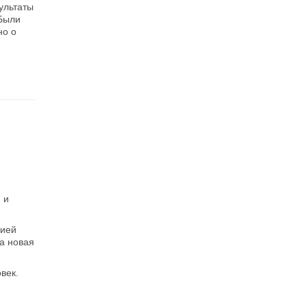
ультаты
 Были
но о
 и
цией
а новая
век.