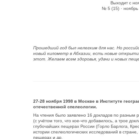
Выходит с но
№ 5 (15) · ноябрь
Прошедший год был нелегким для нас. Но россий
новый километр в Абхазии, есть новые открытия
этот. Желаем всем здоровья, удачи и новых пеще
27-28 ноября 1998 в Москве в Институте геог
отечественной спелеологии.
На чтения было заявлено 16 докладов по разным р
(с учётом того, что кое-что добавилось, а трое до
глубочайших пещерах России (Горло Барлога, Крес
истории спелеологических исследований в стране
пещерах и др.