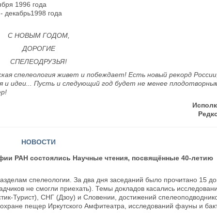
ября 1996 года
 - декабрь1998 года
C НОВЫМ ГОДОМ,
ДОРОГИЕ
СПЕЛЕОДРУЗЬЯ!
ская спелеология живет и побеждает! Есть новый рекорд России
 и идеи... Пусть и следующий год будет не менее плодотворны
р!
Испол
Редк
НОВОСТИ
рафии РАН состоялись Научные чтения, посвящённые 40-летию
азделам спелеологии. За два дня заседаний было прочитано 15 д
кладчиков не смогли приехать). Темы докладов касались исследован
тик-Турист), СНГ (Дзоу) и Словении, достижений спелеоподводнико
, охране пещер Иркутского Амфитеатра, исследований фауны и бак