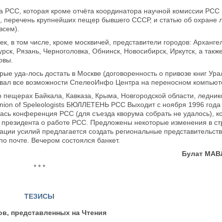
а РСС, которая кроме отчёта координатора научной комиссии РСС
, перечень крупнейших пещер бывшего СССР, и статью об охране 
всем).
ек, в том числе, кроме москвичей, представители городов: Архангел
урск, Рязань, Черноголовка, Обнинск, Новосибирск, Иркутск, а также
овы.
рые уда-лось достать в Москве (договоренность о привозе книг Урал
овал все возможности СпелеоИнфо Центра на переносном компьют
пещерах Байкала, Кавказа, Крыма, Новгородской области, ледник
nion of Speleologists БЮЛЛЕТЕНЬ РСС Выходит с ноября 1996 года
лась конференция РСС (для съезда кворума собрать не удалось), к
т президента о работе РСС. Предложены некоторые изменения в ст
нации усилий предлагается создать региональные представительств
по почте. Вечером состоялся банкет.
Булат МА
* * *
ТЕЗИСЫ
ов, представленных на Чтения