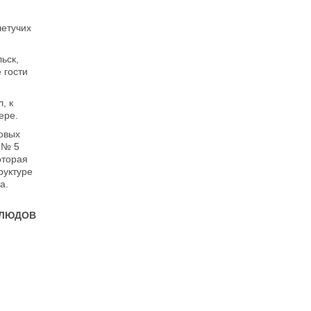
летучих
ьск,
 гости
, к
ере.
овых
 № 5
оторая
руктуре
а.
ВЛЮДОВ