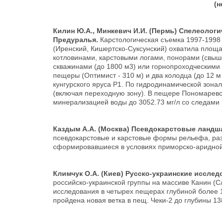
(н
Килин Ю.А., Минкевич И.И. (Пермь) Спелеолог
Предуралья.
Карстологическая съемка 1997-1998 г
(Иренский, Кишертско-Суксунский) охватила площ
котловинами, карстовыми логами, понорами (свыш
скважинами (до 1800 м3) или горнопроходческими 
пещеры (Оптимист - 310 м) и два колодца (до 12 
кунгурского яруса P1. По гидродинамической зона
(включая переходную зону). В пещере Пономаревской
минерализацией воды до 3052.73 мг/л со следами
Каздым А.А. (Москва) Псевдокарстовые ланд
псевдокарстовые и карстовые формы рельефа, раз
сформировавшиеся в условиях приморско-аридной
Климчук О.А. (Киев) Русско-украинские исслед
российско-украинской группы на массиве Канин (
исследования в четырех пещерах глубиной более 1
пройдена новая ветка в пещ. Чеки-2 до глубины 13