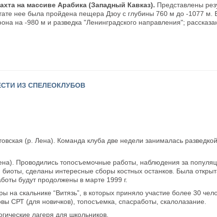
ахта на массиве Арабика (Западный Кавказ).
Представлены рез
ьтате нее была пройдена пещера Дзоу с глубины 760 м до -1077 м.
она на -980 м и разведка "Ленинградского направления"; рассказа
ЕСТИ ИЗ СПЕЛЕОКЛУБОВ
овская (р. Лена). Команда клуба две недели занималась разведкой
 Лена). Проводились топосъемочные работы, наблюдения за популя
биоты, сделаны интересные сборы костных останков. Была открыт
боты будут продолжены в марте 1999 г.
 на скальнике “Витязь”, в которых приняло участие более 30 чело
вы СРТ (для новичков), топосъемка, спасработы, скалолазание.
гические лагеря для школьников.