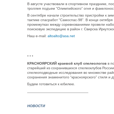
В августе участвовали в спортивном празднике, 
троллея подъем “Олимпийского” огня и факелонос
В сентябре начали строительство пристройки к зим
тактике спасработ “Самоспас-98”. В конце октября
промежутках между соревнованиями провели набор
поисковую экспедицию в район г. Свирска Иркутской
Наш e-mail:
altoalto@asa.net
* * *
КРАСНОЯРСКИЙ краевой клуб спелеологов
в по
старейший из сохранившихся спелеоклубов России
спелеоподводные исследования во множестве рай
сохранения знаменитого “красноярского” стиля и д
Будем готовиться к юбилею.
______________________________
НОВОСТИ