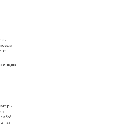
азы,
 новый
тся.
Осинцев
лагерь
яет
асибо!
а, за