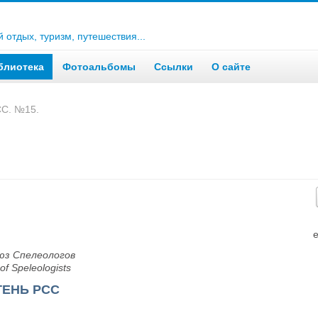
отдых, туризм, путешествия...
блиотека
Фотоальбомы
Ссылки
О сайте
С. №15.
юз Спелеологов
of Speleologists
ЕНЬ РСС