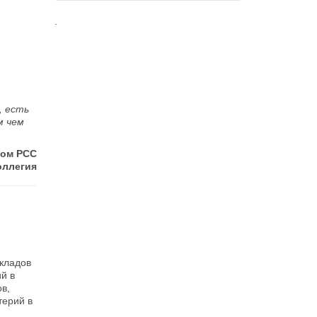
.
, есть
м чем
ком РСС
оллегия
окладов
ий в
в,
терий в