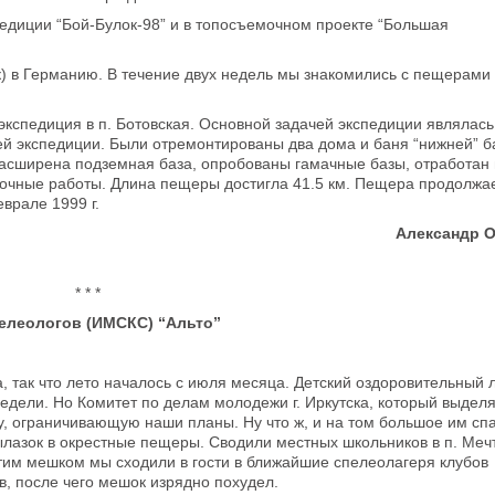
педиции “Бой-Булок-98” и в топосъемочном проекте “Большая
ек) в Германию. В течение двух недель мы знакомились с пещерами
экспедиция в п. Ботовская. Основной задачей экспедиции являлась
ей экспедиции. Были отремонтированы два дома и баня “нижней” б
 расширена подземная база, опробованы гамачные базы, отработан
очные работы. Длина пещеры достигла 41.5 км. Пещера продолжае
врале 1999 г.
Александр 
* * *
леологов (ИМСКС) “Альто”
так что лето началось с июля месяца. Детский оздоровительный 
недели. Но Комитет по делам молодежи г. Иркутска, который выдел
у, ограничивающую наши планы. Ну что ж, и на том большое им сп
лазок в окрестные пещеры. Сводили местных школьников в п. Мечт
тим мешком мы сходили в гости в ближайшие спелеолагеря клубов
в, после чего мешок изрядно похудел.