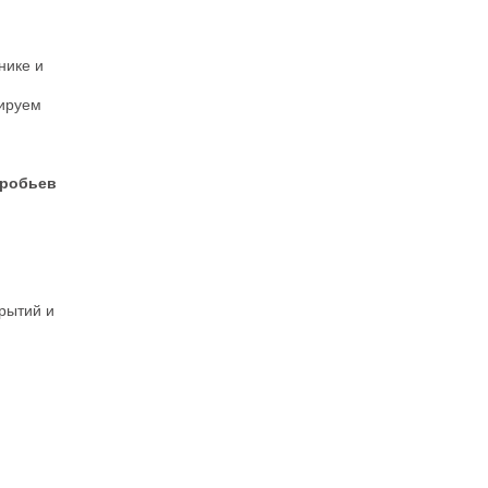
нике и
нируем
оробьев
рытий и