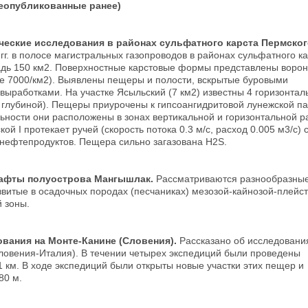
еопубликованные ранее)
ические исследования в районах сульфатного карста Пермско
г. в полосе магистральных газопроводов в районах сульфатного к
адь 150 км2. Поверхностные карстовые формы представлены ворон
е 7000/км2). Выявлены пещеры и полости, вскрытые буровыми
выработками. На участке Ясыльский (7 км2) известны 4 горизонтал
м глубиной). Пещеры приурочены к гипсоангидритовой лунежской па
льности они расположены в зонах вертикальной и горизонтальной р
 I протекает ручей (скорость потока 0.3 м/c, расход 0.005 м3/с) 
 нефтепродуктов. Пещера сильно загазована H2S.
шафты полуострова Мангышлак.
Рассматриваются разнообразны
витые в осадочных породах (песчаниках) мезозой-кайнозой-плейс
 зоны.
ования на Монте-Канине (Словения).
Рассказано об исследовани
Словения-Италия). В течении четырех экспедиций были проведены
 км. В ходе экспедиций были открыты новые участки этих пещер и
80 м.