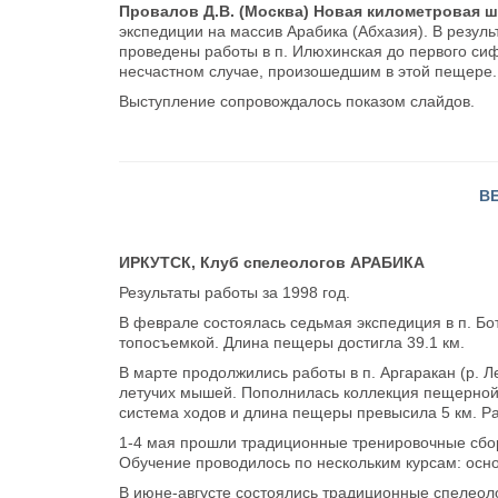
Провалов Д.В. (Москва) Новая километровая ш
экспедиции на массив Арабика (Абхазия). В резул
проведены работы в п. Илюхинская до первого сиф
несчастном случае, произошедшим в этой пещере.
Выступление сопровождалось показом слайдов.
В
ИРКУТСК, Клуб спелеологов АРАБИКА
Результаты работы за 1998 год.
В феврале состоялась седьмая экспедиция в п. Бот
топосъемкой. Длина пещеры достигла 39.1 км.
В марте продолжились работы в п. Аргаракан (р.
летучих мышей. Пополнилась коллекция пещерной 
система ходов и длина пещеры превысила 5 км. Ра
1-4 мая прошли традиционные тренировочные сборы
Обучение проводилось по нескольким курсам: осно
В июне-августе состоялись традиционные спелеоло