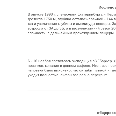
Исследов
В августе 1998 г, спелеологи Екатеринбурга и Пе
достигла 1750 м, глубина осталась прежней - 144
так и увеличение глубины и амплитуды пещеры. З
возросла от 3А до 3Б, а в весенне-зимний сезон 2
сложности, с дальнейшим прохождением пещеры.
6 - 16 ноября состоялась экспедиция с/к "Барьер" (
новичков, копание в донном сифоне. Итог: все нов
человека было выяснено, что он забит глиной и га
уходит полностью, сифон все равно перекрыт.
______________________________
общеросси