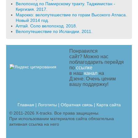
Велопоход по Памирскому тракту. Таджикистан -
Киргизия. 2017.
Марокко: велопутешествие по горам Высокого Атласа.
Новый 2014 год.
Алтай. Соло велопоход. 2018.
Велопутешествие по Исландии. 2011.
Понравился
сайт? Можно нас
поблагодарить перейдя
по
ссылке
в наш
канал
на
Дзене. Очень ценим
вашу поддержку!
Главная
|
Логотипы
|
Обратная связь |
Карта сайта
© 2011-2026 X-tracks. Все права защищены.
При использовании материалов сайта обязательна
активная ссылка на него