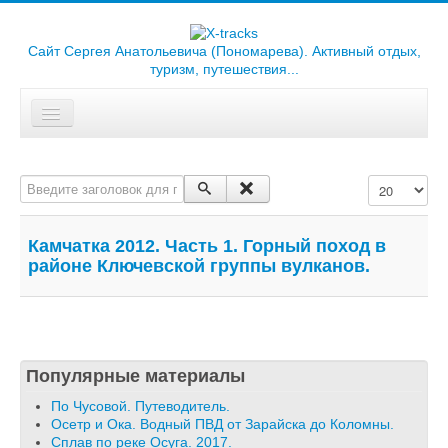
Сайт Сергея Анатольевича (Пономарева). Активный отдых,
туризм, путешествия...
Искать...
Главная
Введите заголовок для поиска...
Кол-во строк
Отчеты
Треки
Камчатка 2012. Часть 1. Горный поход в
районе Ключевской группы вулканов.
Карты
Библиотека
Фотоальбомы
Популярные материалы
Ссылки
По Чусовой. Путеводитель.
Осетр и Ока. Водный ПВД от Зарайска до Коломны.
О сайте
Сплав по реке Осуга. 2017.