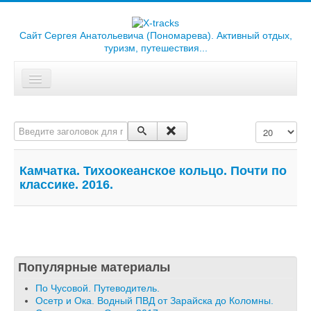
Сайт Сергея Анатольевича (Пономарева). Активный отдых,
туризм, путешествия...
Искать...
Главная
Введите заголовок для поиска...
Кол-во строк
Отчеты
Треки
Камчатка. Тихоокеанское кольцо. Почти по
классике. 2016.
Карты
Библиотека
Фотоальбомы
Популярные материалы
Ссылки
По Чусовой. Путеводитель.
О сайте
Осетр и Ока. Водный ПВД от Зарайска до Коломны.