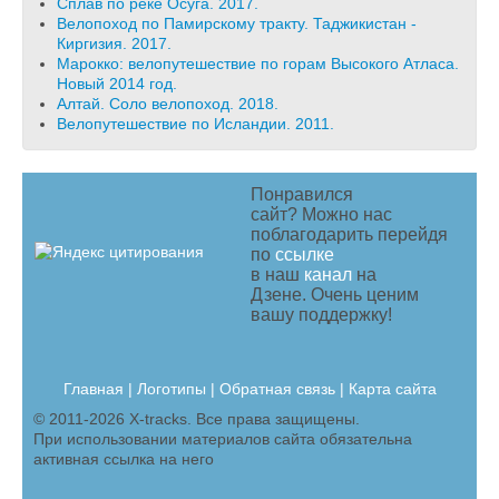
Сплав по реке Осуга. 2017.
Велопоход по Памирскому тракту. Таджикистан -
Киргизия. 2017.
Марокко: велопутешествие по горам Высокого Атласа.
Новый 2014 год.
Алтай. Соло велопоход. 2018.
Велопутешествие по Исландии. 2011.
Понравился
сайт? Можно нас
поблагодарить перейдя
по
ссылке
в наш
канал
на
Дзене. Очень ценим
вашу поддержку!
Главная
|
Логотипы
|
Обратная связь |
Карта сайта
© 2011-2026 X-tracks. Все права защищены.
При использовании материалов сайта обязательна
активная ссылка на него