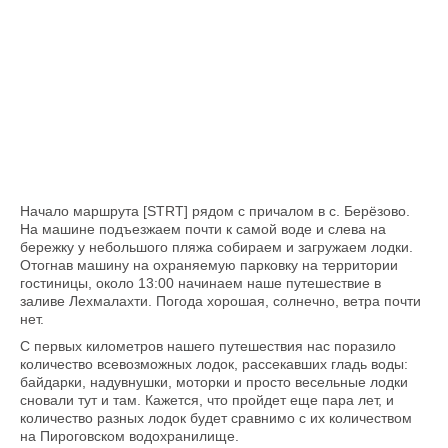
Начало маршрута [STRT] рядом с причалом в с. Берёзово.
На машине подъезжаем почти к самой воде и слева на
бережку у небольшого пляжа собираем и загружаем лодки.
Отогнав машину на охраняемую парковку на территории
гостиницы, около 13:00 начинаем наше путешествие в
заливе Лехмалахти. Погода хорошая, солнечно, ветра почти
нет.
С первых километров нашего путешествия нас поразило
количество всевозможных лодок, рассекавших гладь воды:
байдарки, надувнушки, моторки и просто весельные лодки
сновали тут и там. Кажется, что пройдет еще пара лет, и
количество разных лодок будет сравнимо с их количеством
на Пироговском водохранилище.