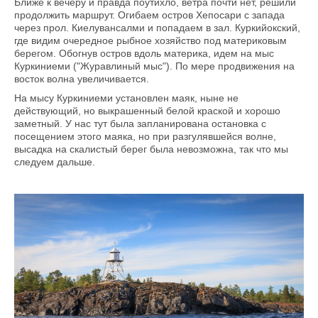
Ближе к вечеру и правда поутихло, ветра почти нет, решили
продолжить маршрут. Огибаем остров Хепосари с запада
через прол. Киелувансалми и попадаем в зал. Куркийокский,
где видим очередное рыбное хозяйство под материковым
берегом. Обогнув остров вдоль материка, идем на мыс
Куркиниеми ("Журавлиный мыс"). По мере продвижения на
восток волна увеличивается.
На мысу Куркиниеми установлен маяк, ныне не
действующий, но выкрашенный белой краской и хорошо
заметный. У нас тут была запланирована остановка с
посещением этого маяка, но при разгулявшейся волне,
высадка на скалистый берег была невозможна, так что мы
следуем дальше.