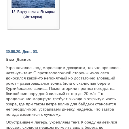
18. В куту залива Ятъярви
(Иятъярви).
30.06.20. День 03.
0 км. Дневка.
Утро началось под моросящим дождиком, так что пришлось
натянуть тент. С противоположной стороны из-за леса
доносился какой-то непонятный но достаточно зловещий
рокот - разыгравшаяся волна била о скалистые берега
Куркийокского залива. Помониторили прогноз погоды: на
ближайшие пару дней сильный ветер до 20 м/с. Т.к.
продолжение маршрута требует выхода в открытую часть
озера, где при таком ветре волна для байдаки становится
непреодолимой, устраиваем дневку, надеясь, что завтра
погода изменится к лучшему.
Обустраиваем лагерь, укрепляем тент. К обеду наметился
просвет, сходили пешком погулять вдоль берега до