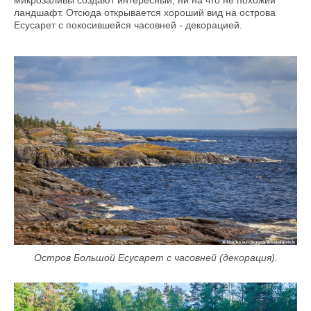
микрозаливы создают интересный, ни на что не похожий
ландшафт. Отсюда открывается хороший вид на острова
Есусарет с покосившейся часовней - декорацией.
Остров Большой Есусарет с часовней (декорация).