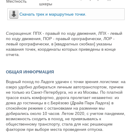
Местность
шхеры
Скачать трек и маршрутные точки.
Сокращения
: ППХ - правый по ходу движения, ЛПХ - левый
по ходу движения, ПОР - правый орографически, ЛОР -
левый орографически, в [квадратных скобках] указаны
названия точек, координаты которых приведены в конце
отчета.
ОБЩАЯ ИНФОРМАЦИЯ
Водный поход по Ладоге удачен с точки зрения логистики: на
озеро удобно добираться личным автотранспортом, причем
не только из Санкт-Петербурга, но и из Москвы. По платной
трассе ехать комфортно, дорога пролетает незаметно: из
дома до гостиницы в с.Берёзово (Драйв Парк Ладога) в
спокойном режиме с остановками на разминки мы
добирались около 10 часов. Летом 2020, с учетом пандемии,
возможность сходить в поход, не привязываясь к
общественному транспорту, стала для нас решающим
фактором при выборе места проведения отпуска.