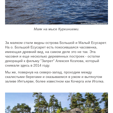
Маяк на мысе Куркиниеми.
За маяком стали видны острова Большой и Малый Есусарет.
На о. Большой Есусарет есть покосившаяся часовенка,
имеющая древний вид, на самом деле это не так. Эта
часовня и еще несколько деревянных построек - остатки
декораций к фильму "Запрет" Алексея Козлова, который
снимали здесь в 2014 году.
Мы же, повернув на северо-запад, проходим между
скалистыми берегами и оказываемся в узком и вытянутом
заливе Иятъярви, более известном как Кочерга или Иголка.