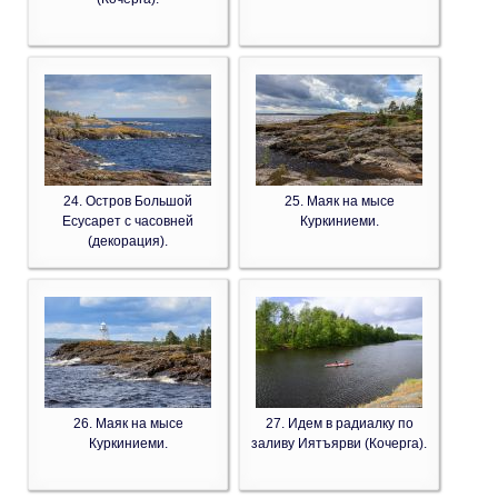
24. Остров Большой
25. Маяк на мысе
Есусарет с часовней
Куркиниеми.
(декорация).
26. Маяк на мысе
27. Идем в радиалку по
Куркиниеми.
заливу Иятъярви (Кочерга).