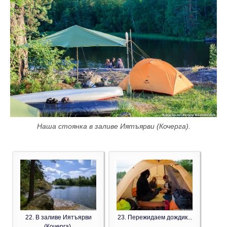
Наша стоянка в заливе Иятъярви (Кочерга).
22. В заливе Иятъярви
23. Пережидаем дождик...
(Кочерга).