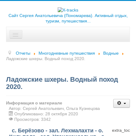
Сайт Сергея Анатольевича (Пономарева). Активный отдых,
туризм, путешествия...
Искать...
Главная
Отчеты
Многодневные путешествия
Водные
Отчеты
Ладожские шхеры. Водный поход 2020.
Треки
Ладожские шхеры. Водный поход
Карты
2020.
Библиотека
Информация о материале
Фотоальбомы
Автор:
Сергей Анатольевич, Ольга Кузнецова
Опубликовано: 28 октября 2020
Ссылки
Просмотров: 3342
с. Берёзово - зал. Лехмалахти - о.
extra_toc
О сайте