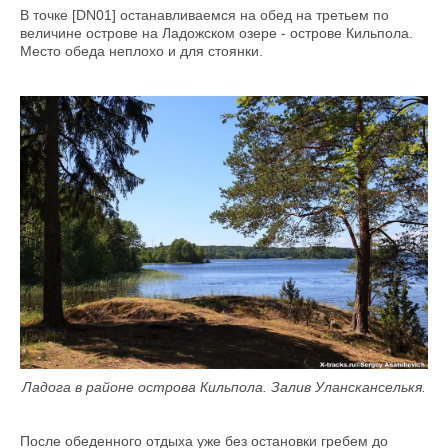
В точке [DN01] останавливаемся на обед на третьем по
величине острове на Ладожском озере - острове Кильпола.
Место обеда неплохо и для стоянки.
Ладога в районе острова Кильпола. Залив Улансканселькя.
После обеденного отдыха уже без остановки гребем до