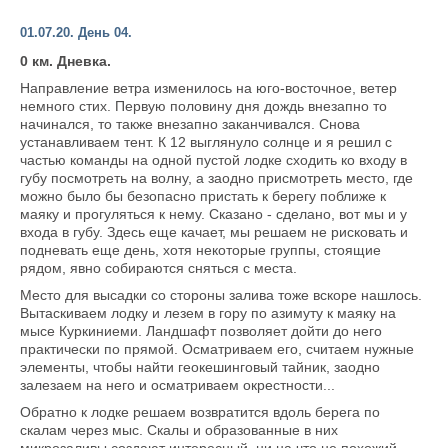
01.07.20. День 04.
0 км. Дневка.
Направление ветра изменилось на юго-восточное, ветер
немного стих. Первую половину дня дождь внезапно то
начинался, то также внезапно заканчивался. Снова
устанавливаем тент. К 12 выглянуло солнце и я решил с
частью команды на одной пустой лодке сходить ко входу в
губу посмотреть на волну, а заодно присмотреть место, где
можно было бы безопасно пристать к берегу поближе к
маяку и прогуляться к нему. Сказано - сделано, вот мы и у
входа в губу. Здесь еще качает, мы решаем не рисковать и
подневать еще день, хотя некоторые группы, стоящие
рядом, явно собираются сняться с места.
Место для высадки со стороны залива тоже вскоре нашлось.
Вытаскиваем лодку и лезем в гору по азимуту к маяку на
мысе Куркиниеми. Ландшафт позволяет дойти до него
практически по прямой. Осматриваем его, считаем нужные
элементы, чтобы найти геокешинговый тайник, заодно
залезаем на него и осматриваем окрестности...
Обратно к лодке решаем возвратится вдоль берега по
скалам через мыс. Скалы и образованные в них