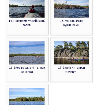
14. Проходим Куркийокский
15. Маяк на мысе
залив.
Куркиниеми.
16. Вход в залив Иятъярви
17. Залив Иятъярви
(Кочерга).
(Кочерга).