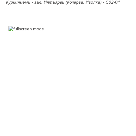
Куркиниеми - зал. Иятъярви (Кочерга, Иголка) - С02-04