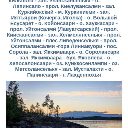
Кильпола - зал. Улансканселькя - о.
Лапинсало - прол. Киелувансалми - зал.
Куркийокский - м. Куркиниеми - зал.
Иятъярви (Кочерга, Иголка) - о. Большой
Есусарет - о. Койонсаари - о. Хауккасари -
прол. Уйтонсалми (Лавуатсарский) - прол.
Киискансалми - зал. Хелмелянселькя - прол.
Уйтонсалми - плёс Ливеденселькя - прол.
Осиппалансалми -гора Линнавуори - пос.
Сорола - зал. Яккимваара - о. Соролансари
- зал. Яккимваара - бух. Яковлева - о.
Хепосалонсаари - оз. Куиккосенлампи - оз.
Метсоланселькя - зал. Мусталахти - о.
Папинсаари - г. Лахденпохья