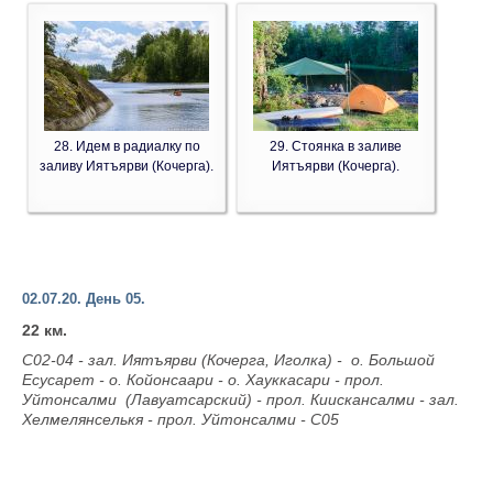
28. Идем в радиалку по
29. Стоянка в заливе
заливу Иятъярви (Кочерга).
Иятъярви (Кочерга).
02.07.20. День 05.
22 км.
С02-04 - зал. Иятъярви (Кочерга, Иголка) - о. Большой
Есусарет - о. Койонсаари - о. Хауккасари - прол.
Уйтонсалми (Лавуатсарский) - прол. Киискансалми - зал.
Хелмелянселькя - прол. Уйтонсалми - С05